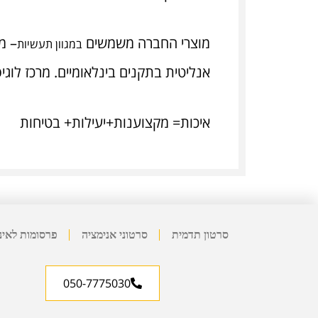
מוצרי החברה משמשים
– מ
במגוון תעשיות
אנליטית בתקנים בינלאומיים. מרכז לוג
איכות= מקצוענות+יעילות+ בטיחות
סרטון תדמית
סרטוני אנימציה
פרסומות לאינ
050-7775030